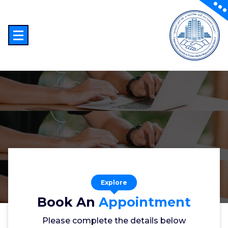
Sk
conte
الجمعية التعاونية بحي الأمير عبدالمجيد النموذجية بجدة
Explore
Book An
Appointment
Please complete the details below