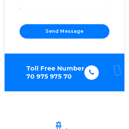
Send Message
Toll Free Number
70 975 975 70