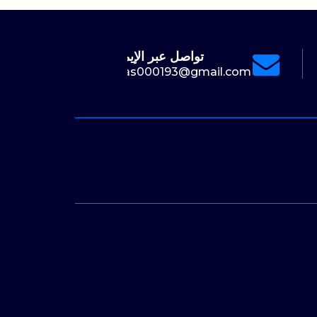
تواصل عبر الإيميل
الدعم 24/7
0530040114
asas000193@gmail.com