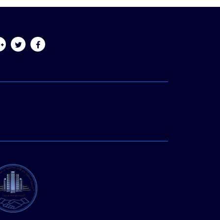
الدعم 24/7
0530040114