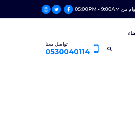
05:00PM - 9:00
ضاء
تواصل معنا
0530040114