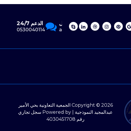
تواصل عبر الإيميل
الدعم 24/7
0530040114
asas000193@gmail.com
Copyright © 2026 الجمعية التعاونية بحي الأمير
عبدالمجيد النموذجية | Powered by سجل تجاري
رقم 4030451708