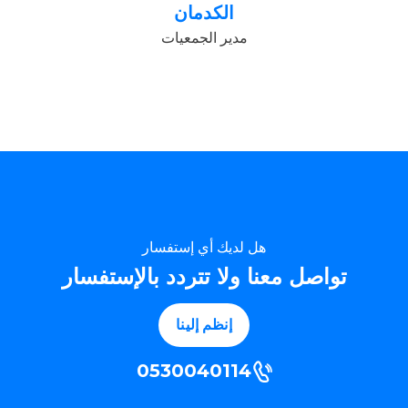
الكدمان
مدير الجمعيات
هل لديك أي إستفسار
تواصل معنا ولا تتردد بالإستفسار
إنظم إلينا
0530040114