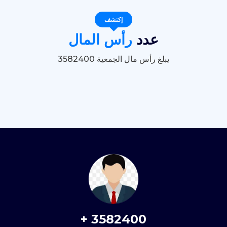
إكتشف
عدد
رأس المال
يبلغ رأس مال الجمعية 3582400
+
3582400