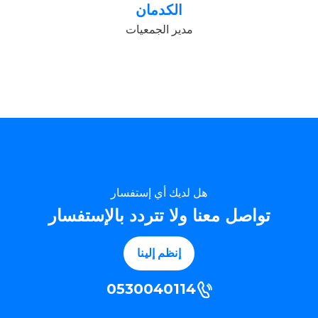
الكدمان
مدير الجمعيات
هل لديك أي إستفسار
تواصل معنا ولا تتردد بالإستفسار
إنظم إلينا
0530040114