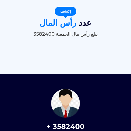
إكتشف
عدد
رأس المال
يبلغ رأس مال الجمعية 3582400
+
3582400