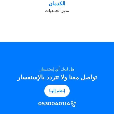
الكدمان
مدير الجمعيات
هل لديك أي إستفسار
تواصل معنا ولا تتردد بالإستفسار
إنظم إلينا
0530040114