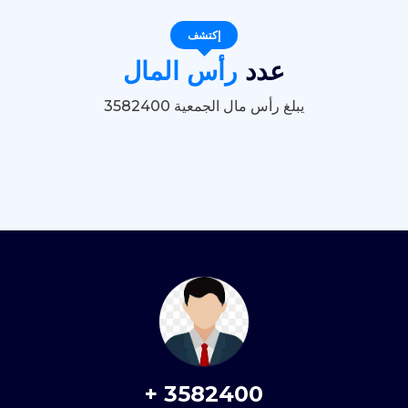
إكتشف
عدد
رأس المال
يبلغ رأس مال الجمعية 3582400
+
3582400