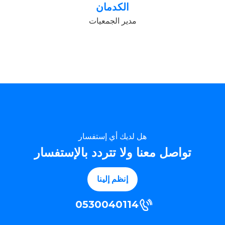
الكدمان
مدير الجمعيات
هل لديك أي إستفسار
تواصل معنا ولا تتردد بالإستفسار
إنظم إلينا
0530040114