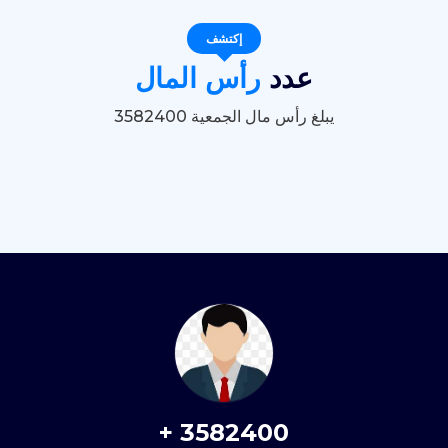
إكتشف
عدد
رأس المال
يبلغ رأس مال الجمعية 3582400
+
3582400